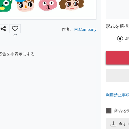
形式を選択
作者:
M.Company
67
J
広告を非表示にする
利用禁止事
L
商品化
今す