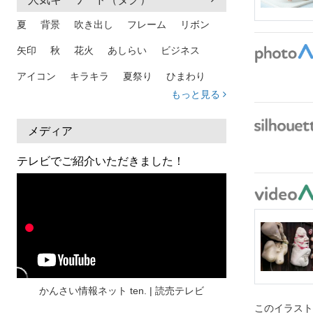
夏
背景
吹き出し
フレーム
リボン
矢印
秋
花火
あしらい
ビジネス
アイコン
キラキラ
夏祭り
ひまわり
もっと見る
家族
和柄
夏 背景
スマホ
熱中症
人物
暑中見舞い
ふきだし
夏休み
メディア
日本地図
海
ハート
夏 背景
枠
テレビでご紹介いただきました！
見出し
お盆
雲
和紙
カレンダー
水彩
夏 フレーム
花
女性
街並み
集中線
人
おしゃれ 手描き
筆
和風
スケジュール
波
飾り枠
桜
ハロウィン
介護
チェック
かんさい情報ネット ten. | 読売テレビ
このイラス