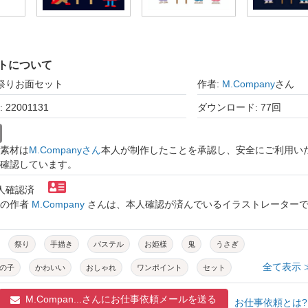
トについて
お祭りお面セット
作者:
M.Company
さん
22001131
ダウンロード: 77回
素材は
M.Companyさん
本人が制作したことを承認し、安全にご利用い
確認しています。
本人確認済
トの作者
M.Company
さんは、本人確認が済んでいるイラストレーター
祭り
手描き
パステル
お姫様
鬼
うさぎ
全て表示 
の子
かわいい
おしゃれ
ワンポイント
セット
M.Compan...さんに
お仕事依頼メールを送る
お仕事依頼とは