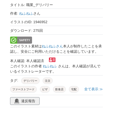
タイトル: 職業_デリバリー
作者:
ねふねふ
さん
イラストのID: 1946952
ダウンロード: 275回
SAFETY
このイラスト素材は
ねふねふさん
本人が制作したことを承
認し、安全にご利用いただけることを確認しています。
本人確認: 本人確認済
このイラストの作者
ねふねふ
さんは、本人確認が済んで
いるイラストレーターです。
タグ:
デリバリー
注文
全て表示 ≫
ファーストフード
ピザ
飲食店
宅配
仕事
アルバイト
ワゴン
自転車
違反報告
バイク
デリバリーバイク
配達
お届け