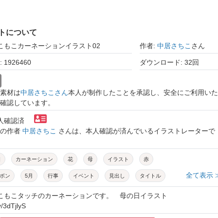
トについて
もこもこカーネーションイラスト02
作者:
中居さちこ
さん
1926460
ダウンロード: 32回
素材は
中居さちこさん
本人が制作したことを承認し、安全にご利用いた
確認しています。
本人確認済
トの作者
中居さちこ
さんは、本人確認が済んでいるイラストレーターで
日
カーネーション
花
母
イラスト
赤
全て表示 
ボン
5月
行事
イベント
見出し
タイトル
ケ
かわいい
ベクター
ワンポイント
アクセント
もこもこタッチのカーネーションです。 母の日イラスト
y/3dTjlyS
ギフトカード
メッセージ
ギフト
挿絵