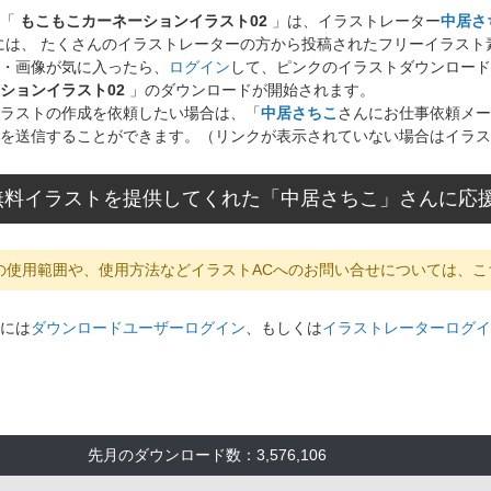
ト「
もこもこカーネーションイラスト02
」は、イラストレーター
中居さ
には、 たくさんのイラストレーターの方から投稿されたフリーイラス
・画像が気に入ったら、
ログイン
して、ピンクのイラストダウンロード
ションイラスト02
」のダウンロードが開始されます。
ラストの作成を依頼したい場合は、「
中居さちこ
さんにお仕事依頼メー
を送信することができます。（リンクが表示されていない場合はイラス
無料イラストを提供してくれた「中居さちこ」さんに応
の使用範囲や、使用方法などイラストACへのお問い合せについては、こ
には
ダウンロードユーザーログイン
、もしくは
イラストレーターログイ
先月のダウンロード数：3,576,106