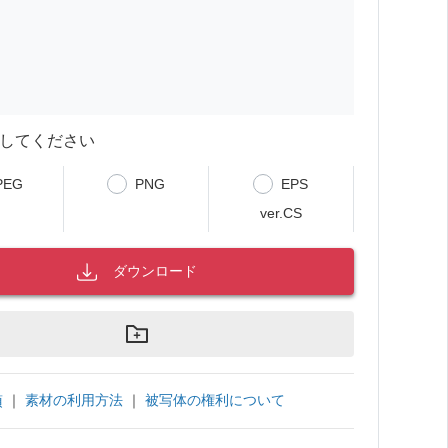
してください
PEG
PNG
EPS
ver.CS
ダウンロード
｜
素材の利用方法
｜
被写体の権利について
項