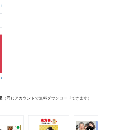
?
？
果
（同じアカウントで無料ダウンロードできます）