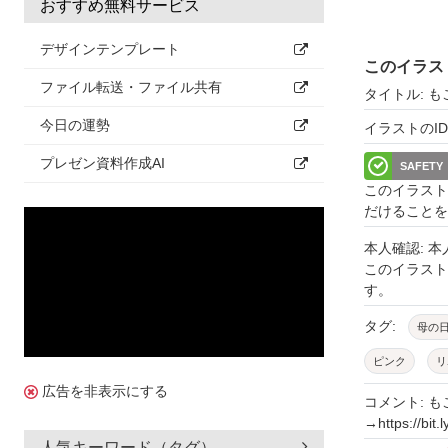
おすすめ無料サービス
デザインテンプレート
このイラス
ファイル転送・ファイル共有
タイトル: 
今日の運勢
イラストのID: 
プレゼン資料作成AI
SAFETY
このイラスト
だけることを
本人確認: 
このイラス
す。
タグ:
母の
ピンク
リ
広告を非表示にする
花束
ブー
コメント: 
→https://bit.l
飾り
装飾
人気キーワード（タグ）