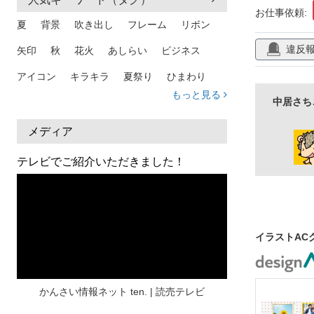
ありがとう
お仕事依頼:
夏
背景
吹き出し
フレーム
リボン
違反
矢印
秋
花火
あしらい
ビジネス
アイコン
キラキラ
夏祭り
ひまわり
もっと見る
中居さち
家族
和柄
夏 背景
スマホ
熱中症
人物
暑中見舞い
ふきだし
夏休み
メディア
日本地図
海
ハート
夏 背景
枠
テレビでご紹介いただきました！
見出し
お盆
雲
和紙
カレンダー
水彩
夏 フレーム
花
女性
街並み
集中線
人
おしゃれ 手描き
筆
イラストAC
和風
スケジュール
波
飾り枠
桜
ハロウィン
介護
チェック
かんさい情報ネット ten. | 読売テレビ