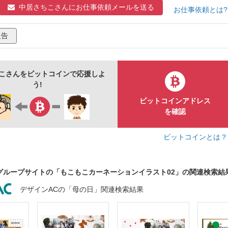
中居さちこさんに
お仕事依頼メールを送る
シンプル
ガーリー
プレゼント
植物
お仕事依頼とは
報告
こさんをビットコインで応援しよ
う!
ビットコインアドレス
を確認
ビットコインとは
グループサイトの「もこもこカーネーションイラスト02」の関連検索結
デザインACの「母の日」関連検索結果