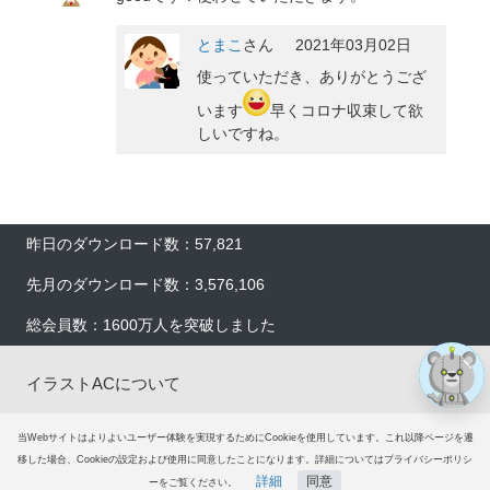
とまこ
さん
2021年03月02日
使っていただき、ありがとうござ
います
早くコロナ収束して欲
しいですね。
×
昨日のダウンロード数：57,821
先月のダウンロード数：3,576,106
総会員数：1600万人を突破しました
イラストACについて
会員登録
当Webサイトはよりよいユーザー体験を実現するためにCookieを使用しています。これ以降ページを遷
移した場合、Cookieの設定および使用に同意したことになります。詳細についてはプライバシーポリシ
詳細
同意
プレミアム会員サービス
ーをご覧ください。