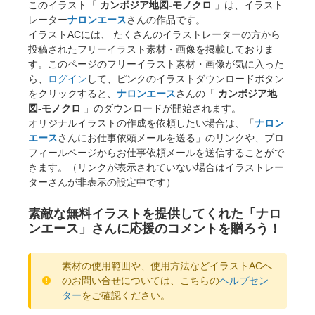
このイラスト「
カンボジア地図-モノクロ
」は、イラスト
レーター
ナロンエース
さんの作品です。
イラストACには、 たくさんのイラストレーターの方から
投稿されたフリーイラスト素材・画像を掲載しておりま
す。このページのフリーイラスト素材・画像が気に入った
ら、
ログイン
して、ピンクのイラストダウンロードボタン
をクリックすると、
ナロンエース
さんの「
カンボジア地
図-モノクロ
」のダウンロードが開始されます。
オリジナルイラストの作成を依頼したい場合は、「
ナロン
エース
さんにお仕事依頼メールを送る」のリンクや、プロ
フィールページからお仕事依頼メールを送信することがで
きます。（リンクが表示されていない場合はイラストレー
ターさんが非表示の設定中です）
素敵な無料イラストを提供してくれた「ナロ
ンエース」さんに応援のコメントを贈ろう！
素材の使用範囲や、使用方法などイラストACへ
のお問い合せについては、こちらの
ヘルプセン
ター
をご確認ください。