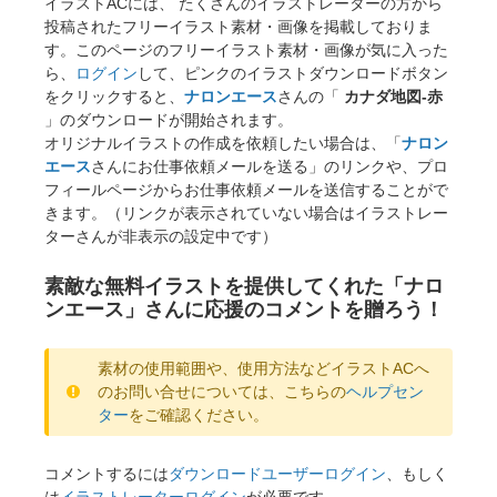
イラストACには、 たくさんのイラストレーターの方から
投稿されたフリーイラスト素材・画像を掲載しておりま
す。このページのフリーイラスト素材・画像が気に入った
ら、
ログイン
して、ピンクのイラストダウンロードボタン
をクリックすると、
ナロンエース
さんの「
カナダ地図-赤
」のダウンロードが開始されます。
オリジナルイラストの作成を依頼したい場合は、「
ナロン
エース
さんにお仕事依頼メールを送る」のリンクや、プロ
フィールページからお仕事依頼メールを送信することがで
きます。（リンクが表示されていない場合はイラストレー
ターさんが非表示の設定中です）
素敵な無料イラストを提供してくれた「ナロ
ンエース」さんに応援のコメントを贈ろう！
素材の使用範囲や、使用方法などイラストACへ
のお問い合せについては、こちらの
ヘルプセン
ター
をご確認ください。
コメントするには
ダウンロードユーザーログイン
、もしく
は
イラストレーターログイン
が必要です。