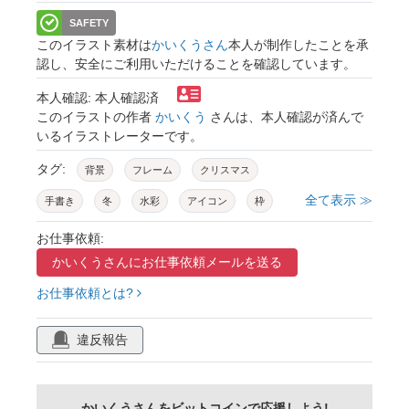
SAFETY
このイラスト素材は
かいくうさん
本人が制作したことを承
認し、安全にご利用いただけることを確認しています。
本人確認: 本人確認済
このイラストの作者
かいくう
さんは、本人確認が済んで
いるイラストレーターです。
タグ:
背景
フレーム
クリスマス
全て表示 ≫
手書き
冬
水彩
アイコン
枠
花
リボン
シルエット
イラスト
お仕事依頼:
かいくうさんに
お仕事依頼メールを送る
かわいい
手描き
キラキラ
12月
お仕事依頼とは?
飾り
シンプル
おしゃれ
星
装飾
サンタ
プレゼント
ツリー
違反報告
クリスマス素材
xmas
クリスマスイラスト
パーティ
金
フレーム枠
かいくうさんをビットコインで応援しよう!