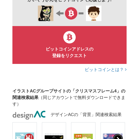
クリスマスプレゼント
フレーム素材
飾り枠
サンタクロース
レトロ
クリスマスツリー
装飾枠
イベント
クリスマスパーティ
クリスマス飾り
お祝い
トナカイ
ポインセチア
ビットコインアドレスの
登録をリクエスト
ぬいぐるみ
デコレーション
オーナメント
コピースペース
テキストスペース
クマ
ビットコインとは？
まつぼっくり
イラストACグループサイトの「クリスマスフレーム4」の
関連検索結果
（同じアカウントで無料ダウンロードできま
す）
デザインACの「背景」関連検索結果