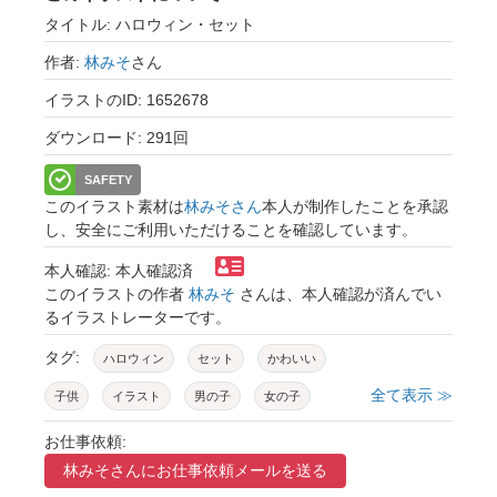
タイトル: ハロウィン・セット
作者:
林みそ
さん
イラストのID: 1652678
ダウンロード: 291回
SAFETY
このイラスト素材は
林みそさん
本人が制作したことを承認
し、安全にご利用いただけることを確認しています。
本人確認: 本人確認済
このイラストの作者
林みそ
さんは、本人確認が済んでい
るイラストレーターです。
タグ:
ハロウィン
セット
かわいい
全て表示 ≫
子供
イラスト
男の子
女の子
人物
仮装
オバケ
幽霊
コスプレ
お仕事依頼:
林みそさんに
お仕事依頼メールを送る
お菓子
黒猫
町
街
シルエット