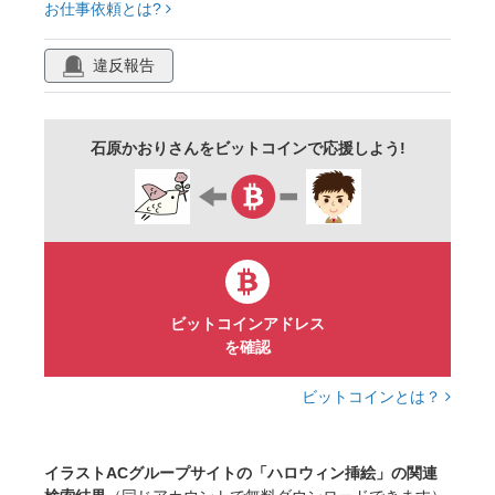
お仕事依頼とは?
魔法使い
可愛い
イラストカット
城
広告
コスプレ
幼稚園
保育園
違反報告
園児
小学生
背景
カラフル
人物
仮装
石原かおりさんをビットコインで応援しよう!
ビットコインアドレス
を確認
ビットコインとは？
イラストACグループサイトの「ハロウィン挿絵」の関連