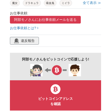
全て表示 ≫
魔女
ドラキュラ
吸血鬼
ミイラ
ミイラ男
死神
ドクロ
ガイコツ
お仕事依頼:
阿部モノさんに
お仕事依頼メールを送る
ゾンビ
狼男
オオカミ男
悪魔
お仕事依頼とは?
デビル
ジャックランタン
ジャックオーランタン
カボチャ
違反報告
パンプキン
ハロウィーン
キャラクター
仮装
子ども
こども
かわいい
阿部モノさんをビットコインで応援しよう!
コウモリ
秋
怪物
お化け
モンスター
ビットコインアドレス
を確認