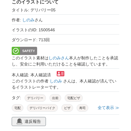
このイラストについて
タイトル: デリバリー05
作者:
しのみ
さん
イラストのID: 1500546
ダウンロード: 713回
SAFETY
このイラスト素材は
しのみさん
本人が制作したことを承認
し、安全にご利用いただけることを確認しています。
本人確認: 本人確認済
このイラストの作者
しのみ
さんは、本人確認が済んでい
るイラストレーターです。
タグ:
デリバリー
出前
宅配ピザ
全て表示 ≫
宅配
デリバリーバイク
ピザ
寿司
かつ丼
丼物
ラーメン
弁当
違反報告
仕出し
ハンバーグ弁当
カレー
バイク