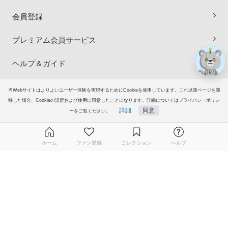
会員登録
プレミアム会員サービス
ヘルプ＆ガイド
グループサイト
当Webサイトはよりよいユーザー体験を実現するためにCookieを使用しています。これ以降ページを遷
移した場合、Cookieの設定および使用に同意したことになります。詳細についてはプライバシーポリシ
詳細
同意
ーをご覧ください。
ご意見・ご要望
© 2006-2026
イラストAC
ホーム
ファン登録
コレクション
ヘルプ
無料ダウンロード会員登録はこちら