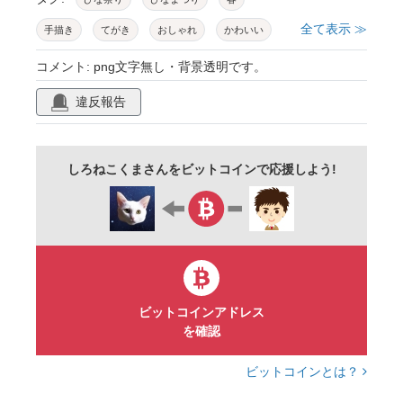
全て表示 ≫
手描き
てがき
おしゃれ
かわいい
やさしい
タイトル
見出し
フレーム
コメント: png文字無し・背景透明です。
飾り
囲み
装飾
女性向け
違反報告
デザイン
看板
pop
ポスター
あしらい
イベント
きれい
上品
しろねこくまさんをビットコインで応援しよう!
行事
ポップ
シンプル
上質
華やか
楽しい
お内裏様
提灯
ぼんぼり
桜
桃の花
甘酒
菱餅
三月三日
子ども
3月
桃の節句
雛人形
ひしもち
新春
お雛様
ビットコインアドレス
を確認
桜餅
鼓
三色団子
梅の花
ビットコインとは？