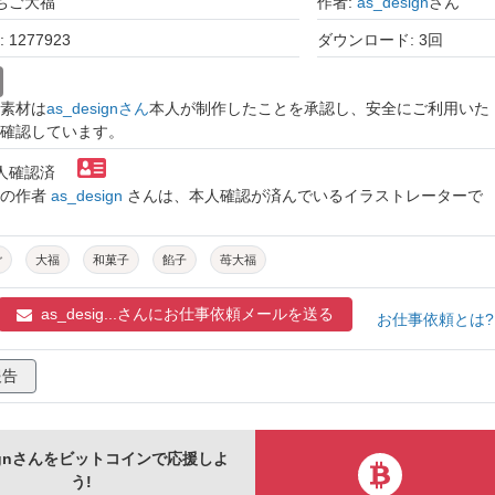
いちご大福
作者:
as_design
さん
1277923
ダウンロード: 3回
素材は
as_designさん
本人が制作したことを承認し、安全にご利用いた
確認しています。
本人確認済
トの作者
as_design
さんは、本人確認が済んでいるイラストレーターで
ご
大福
和菓子
餡子
苺大福
as_desig...さんに
お仕事依頼メールを送る
お仕事依頼とは
報告
signさんをビットコインで応援しよ
う!