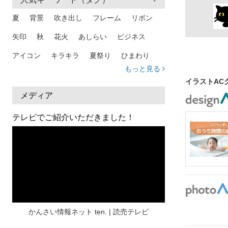
夏
背景
吹き出し
フレーム
リボン
矢印
秋
花火
あしらい
ビジネス
アイコン
キラキラ
夏祭り
ひまわり
もっと見る
家族
和柄
夏 背景
スマホ
熱中症
イラストAC
人物
暑中見舞い
ふきだし
夏休み
メディア
日本地図
海
ハート
夏 背景
枠
テレビでご紹介いただきました！
見出し
お盆
雲
和紙
カレンダー
水彩
夏 フレーム
花
女性
街並み
集中線
人
おしゃれ 手描き
筆
和風
スケジュール
波
飾り枠
桜
ハロウィン
介護
チェック
かんさい情報ネット ten. | 読売テレビ