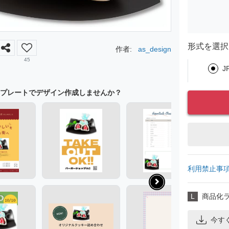
形式を選択
作者:
as_design
45
J
プレートでデザイン作成しませんか？
利用禁止事
L
商品化
今す