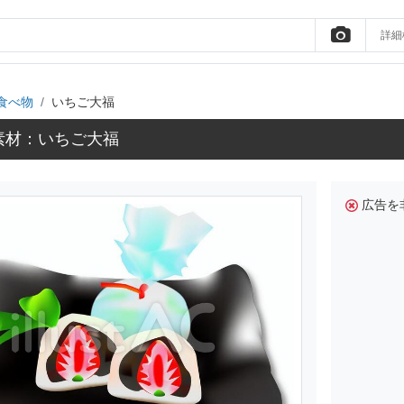
詳細
食べ物
いちご大福
素材：いちご大福
広告を