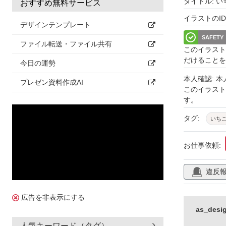
タイトル: 
おすすめ無料サービス
イラストのID: 
デザインテンプレート
SAFETY
ファイル転送・ファイル共有
このイラスト
だけることを
今日の運勢
本人確認: 
プレゼン資料作成AI
このイラス
す。
タグ:
いち
お仕事依頼:
違反
広告を非表示にする
as_de
人気キーワード（タグ）