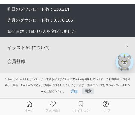
×
×
昨日のダウンロード数：138,214
先月のダウンロード数：3,576,106
総会員数：1600万人を突破しました
イラストACについて
会員登録
プレミアム会員サービス
当Webサイトはよりよいユーザー体験を実現するためにCookieを使用しています。これ以降ページを遷
移した場合、Cookieの設定および使用に同意したことになります。詳細についてはプライバシーポリシ
ヘルプ＆ガイド
詳細
同意
ーをご覧ください。
グループサイト
ホーム
ファン登録
コレクション
ヘルプ
ご意見・ご要望
無料ダウンロード会員登録はこちら
© 2006-2026
イラストAC