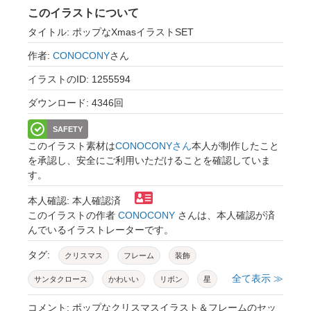
このイラストについて
タイトル: ポップなXmasイラストSET
作者:
CONOCONY
さん
イラストのID: 1255594
ダウンロード: 4346回
SAFETY
このイラスト素材は
CONOCONYさん
本人が制作したこと
を承認し、安全にご利用いただけることを確認していま
す。
本人確認: 本人確認済
このイラストの作者
CONOCONY
さんは、本人確認が済
んでいるイラストレーターです。
タグ:
クリスマス
フレーム
装飾
全て表示 ≫
サンタクロース
かわいい
リボン
星
吹き出し
イラスト
文字
飾り
コメント: ポップなクリスマスイラスト＆フレームのセッ