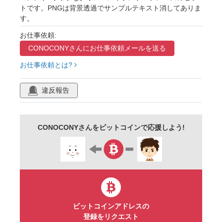
トです。PNGは背景透過でサンプルテキスト消してありま
タイトル
雪
ケーキ
ベル
花
す。
プレゼント
雪だるま
ろうそく
手描き
お仕事依頼:
カード
グリーティング
メッセージカード
CONOCONYさんに
お仕事依頼メールを送る
見出し
あしらい
挿絵
セット
お仕事依頼とは?
リース
ポップ
おしゃれ
イベント
違反報告
お祭り
チラシ
広告
雪の結晶
ワンポイント
12月
冬
ツリー
CONOCONYさんをビットコインで応援しよう!
クリスマスツリー
ギフト
手紙
ポストカード
クリスマスカード
イメージ
ビットコインアドレスの
登録をリクエスト