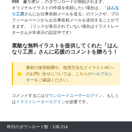
008 金リボン
」のダウンロードが開始されます。
オリジナルイラストの作成を依頼したい場合は、「
はんな
り工房
さんにお仕事依頼メールを送る」のリンクや、プロ
フィールページからお仕事依頼メールを送信することがで
きます。（リンクが表示されていない場合はイラストレー
ターさんが非表示の設定中です）
素敵な無料イラストを提供してくれた「はん
なり工房」さんに応援のコメントを贈ろう！
素材の使用範囲や、使用方法などイラストACへ
のお問い合せについては、こちらの
ヘルプセン
ター
をご確認ください。
コメントするには
ダウンロードユーザーログイン
、もしく
は
イラストレーターログイン
が必要です。
昨日のダウンロード数：138,214