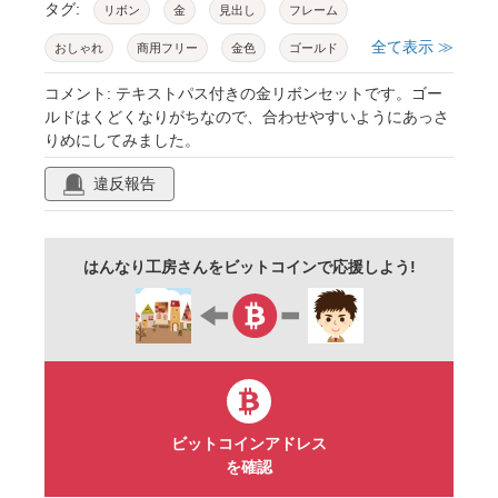
タグ:
リボン
金
見出し
フレーム
全て表示 ≫
おしゃれ
商用フリー
金色
ゴールド
バナー
シンプル
ゴージャス
セット
コメント: テキストパス付きの金リボンセットです。ゴー
ルドはくどくなりがちなので、合わせやすいようにあっさ
かわいい
派手
目立つ
pop
りめにしてみました。
クリスマス
豪華
小見出し
チラシ
違反報告
クラシック
クラシカル
タイトル
見出し枠
タイトル枠
メルヘン
はんなり工房さんをビットコインで応援しよう!
ベクター
メニュー
グラデーション
文字パス
テキストパス
ちょっとした見出し
リボンセット
ビットコインアドレス
を確認