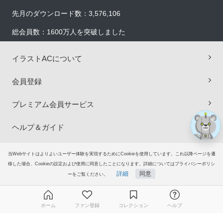
先月のダウンロード数：3,576,106
総会員数：1600万人を突破しました
×
×
イラストACについて
会員登録
プレミアム会員サービス
ヘルプ＆ガイド
グループサイト
当Webサイトはよりよいユーザー体験を実現するためにCookieを使用しています。これ以降ページを遷
移した場合、Cookieの設定および使用に同意したことになります。詳細についてはプライバシーポリシ
詳細
同意
ーをご覧ください。
ご意見・ご要望
© 2006-2026
イラストAC
ホーム
ファン登録
コレクション
ヘルプ