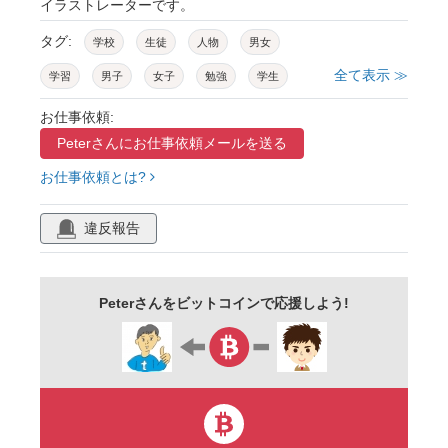
イラストレーターです。
タグ:
学校
生徒
人物
男女
全て表示 ≫
学習
男子
女子
勉強
学生
高校生
中学生
先生
担任
体育
お仕事依頼:
Peterさんに
お仕事依頼メールを送る
教師
仲間
ガリ勉
ガキ大将
番長
お仕事依頼とは?
不良少年
不良
竹刀
スパルタ
熱血
体罰
遅刻
校舎
生徒会
違反報告
生徒会長
優秀
peter
良い子
悪い子
制服
学ラン
セーラー服
Peterさんをビットコインで応援しよう!
ゆるい
漫画
掃除
そうじ
雑巾掛け
ほうき
ゴミ
清掃
校庭
学習机
青春
走る
並ぶ
整列